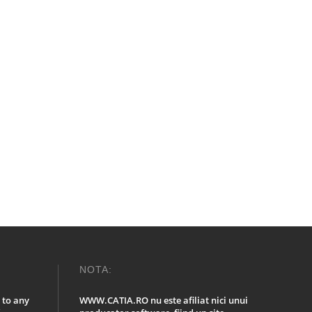
NOTA:
 to any
WWW.CATIA.RO nu este afiliat nici unui