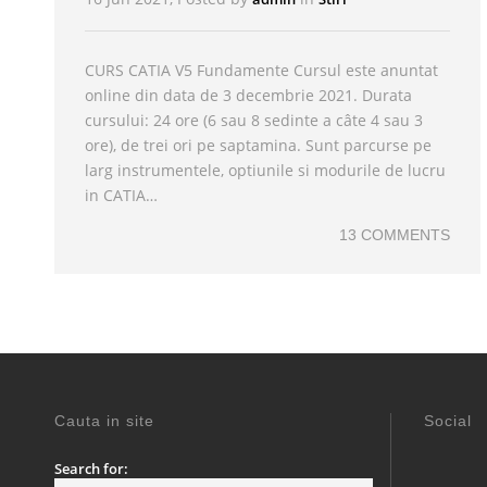
CURS CATIA V5 Fundamente Cursul este anuntat
online din data de 3 decembrie 2021. Durata
cursului: 24 ore (6 sau 8 sedinte a câte 4 sau 3
ore), de trei ori pe saptamina. Sunt parcurse pe
larg instrumentele, optiunile si modurile de lucru
in CATIA…
13 COMMENTS
Cauta in site
Social
Search for: