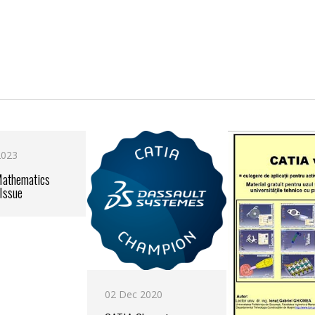
2023
athematics
 Issue
02 Dec 2020