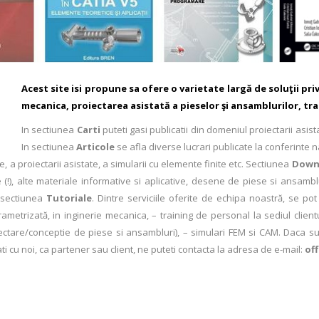
Acest site
isi propune sa
ofere
o varietate largă de soluţii pr
mecanica, proiectarea asistată a pieselor şi ansamblurilor, tr
In sectiunea
Carti
puteti gasi publicatii din domeniul proiectarii asis
In sectiunea
Articole
se afla diverse lucrari publicate la conferinte na
, a proiectarii asistate, a simularii cu elemente finite etc. Sectiunea
Down
e (!), alte materiale informative si aplicative, desene de piese si ansamb
n sectiunea
Tutoriale
. Dintre serviciile oferite de echipa noastră, se pot
rametrizată, in inginerie mecanica, – training de personal la sediul clie
iectare/conceptie de piese si ansambluri),
– simulari FEM si CAM.
Daca sun
ati cu noi, ca partener sau client, ne puteti contacta la adresa de e-mail
:
of