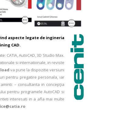
ivind aspecte legate de ingineria
aining CAD.
tate: CATIA, AutoCAD, 3D Studio Max.
tionale si internationale, in reviste
load
va pune la dispozitie versiuni
luri pentru pregatire personala, iar
 aminti:
– consultanta in concepţia
ntului pentru programele AutoCAD si
teti interesati in a afla mai multe
fice@catia.ro